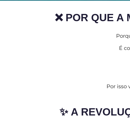
❌ POR QUE A
Porq
É c
Por isso 
✨ A REVOLU