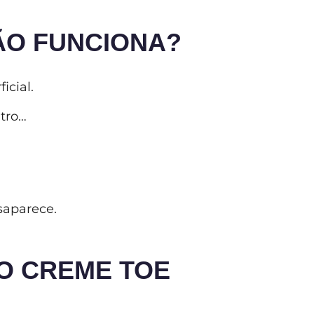
ÃO FUNCIONA?
icial.
tro…
esaparece.
O CREME TOE