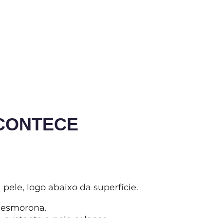
ACONTECE
ele, logo abaixo da superfície.
desmorona.