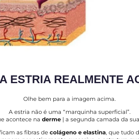
 A ESTRIA REALMENTE 
Olhe bem para a imagem acima.
A estria não é uma “marquinha superficial”.
e acontece na
derme
| a segunda camada da sua p
 ficam as fibras de
colágeno e elastina
, que tudo 