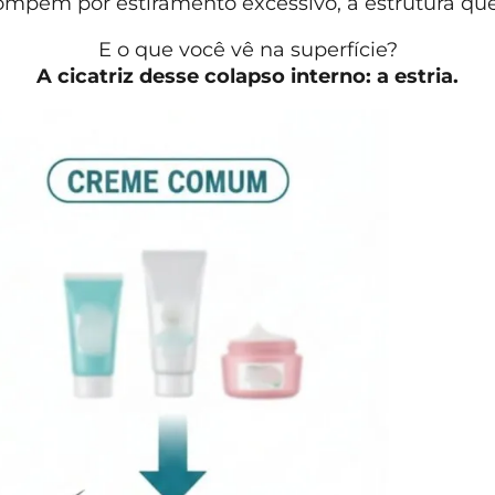
ompem por estiramento excessivo, a estrutura que
E o que você vê na superfície?
A cicatriz desse colapso interno: a estria.